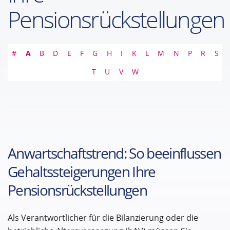
Pensionsrückstellungen
#
A
B
D
E
F
G
H
I
K
L
M
N
P
R
S
T
U
V
W
Anwartschaftstrend: So beeinflussen
Gehaltssteigerungen Ihre
Pensionsrückstellungen
Als Verantwortlicher für die Bilanzierung oder die