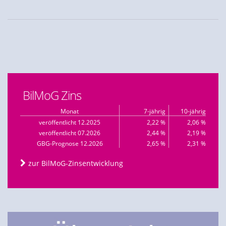
BilMoG Zins
Monat
7-jährig
10-jährig
veröffentlicht 12.2025
2,22 %
2,06 %
veröffentlicht 07.2026
2,44 %
2,19 %
GBG-Prognose 12.2026
2,65 %
2,31 %
zur BilMoG-Zinsentwicklung