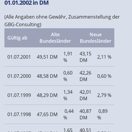
01.01.2002 in DM
(Alle Angaben ohne Gewähr, Zusammenstellung der
GBG-Consulting)
Alte
Neue
Gültig ab
Bundesländer
Bundesländer
1,91
43,15
01.07.2001
49,51 DM
2,11 %
%
DM
0,60
42,26
01.07.2000
48,58 DM
0,60 %
%
DM
1,34
42,01
01.07.1999
48,29 DM
2,79 %
%
DM
0,44
40,87
0,89
01.07.1998
47,65 DM
%
DM
%
1,65
40,51