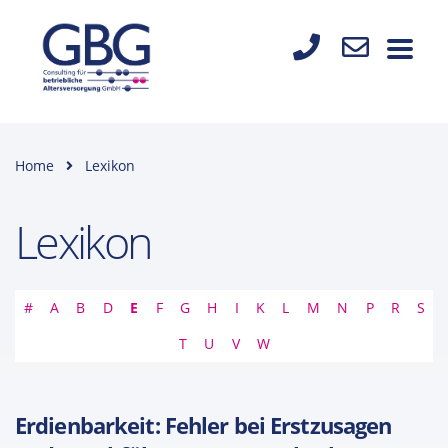
Home
Lexikon
Lexikon
#
A
B
D
E
F
G
H
I
K
L
M
N
P
R
S
T
U
V
W
Erdienbarkeit: Fehler bei Erstzusagen