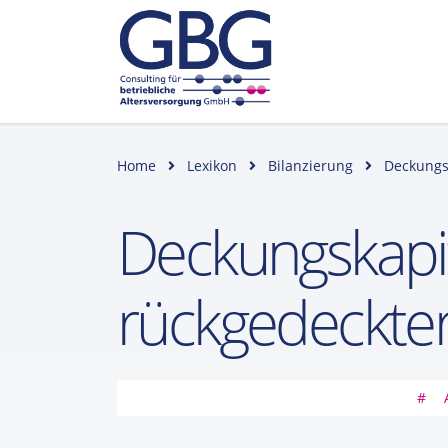
Home
Lexikon
Bilanzierung
Deckungs
Deckungskapit
rückgedeckte
#