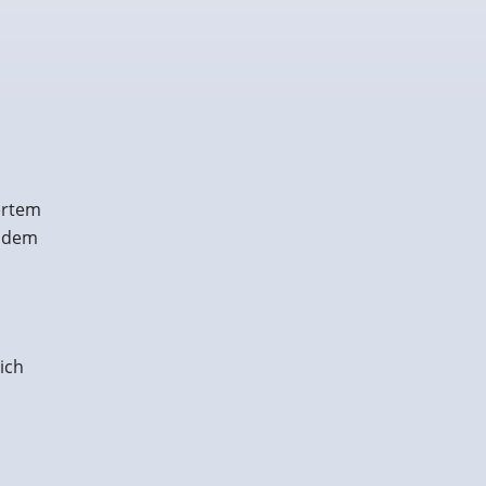
ertem
e dem
ich