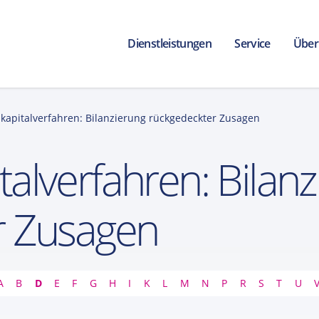
Dienstleistungen
Service
Über
kapitalverfahren: Bilanzierung rückgedeckter Zusagen
alverfahren: Bilanz
r Zusagen
A
B
D
E
F
G
H
I
K
L
M
N
P
R
S
T
U