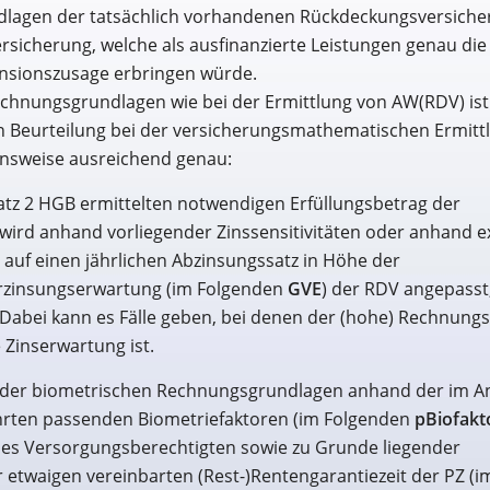
dlagen der tatsächlich vorhandenen Rückdeckungsversich
rsicherung, welche als ausfinanzierte Leistungen genau die
ensionszusage erbringen würde.
chnungsgrundlagen wie bei der Ermittlung von AW(RDV) ist
 Beurteilung bei der versicherungsmathematischen Ermitt
ensweise ausreichend genau:
tz 2 HGB ermittelten notwendigen Erfüllungsbetrag der
 wird anhand vorliegender Zinssensitivitäten oder anhand e
auf einen jährlichen Abzinsungssatz in Höhe der
erzinsungserwartung (im Folgenden
GVE
) der RDV angepasst
Dabei kann es Fälle geben, bei denen der (hohe) Rechnungs
e Zinserwartung ist.
g der biometrischen Rechnungsgrundlagen anhand der im 
hrten passenden Biometriefaktoren (im Folgenden
pBiofakt
des Versorgungsberechtigten sowie zu Grunde liegender
r etwaigen vereinbarten (Rest-)Rentengarantiezeit der PZ (i