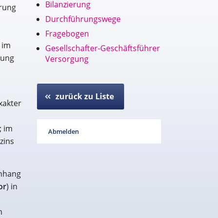
Bilanzierung
erung
Durchführungswege
Fragebogen
 im
Gesellschafter-Geschäftsführer
lung
Versorgung
zurück zu Liste
xakter
; im
Abmelden
zins
Anhang
or
) in
m