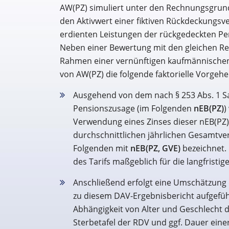
AW(PZ) simuliert unter den Rechnungsgrun
den Aktivwert einer fiktiven Rückdeckungsve
erdienten Leistungen der rückgedeckten P
Neben einer Bewertung mit den gleichen Re
Rahmen einer vernünftigen kaufmännischen
von AW(PZ) die folgende faktorielle Vorgeh
Ausgehend von dem nach § 253 Abs. 1 Sa
Pensionszusage (im Folgenden
nEB(PZ)
)
Verwendung eines Zinses dieser nEB(PZ) 
durchschnittlichen jährlichen Gesamtv
Folgenden mit
nEB(PZ, GVE)
bezeichnet. 
des Tarifs maßgeblich für die langfristig
Anschließend erfolgt eine Umschätzun
zu diesem DAV-Ergebnisbericht aufgefü
Abhängigkeit von Alter und Geschlecht 
Sterbetafel der RDV und ggf. Dauer eine