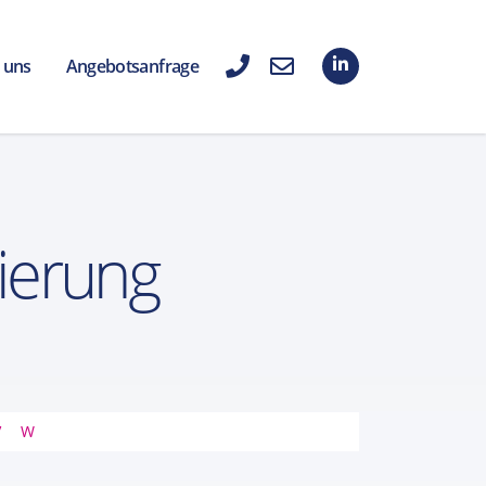
 uns
Angebotsanfrage
ierung
V
W