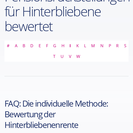
für Hinterbliebene
bewertet
#
A
B
D
E
F
G
H
I
K
L
M
N
P
R
S
T
U
V
W
FAQ: Die individuelle Methode:
Bewertung der
Hinterbliebenenrente