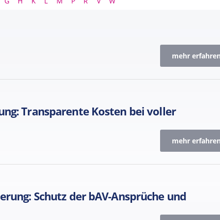
G
H
K
L
M
P
R
V
W
mehr erfahren
ung: Transparente Kosten bei voller
mehr erfahren
herung: Schutz der bAV-Ansprüche und